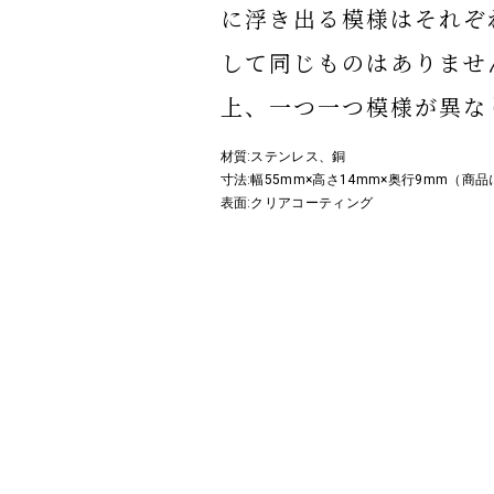
に浮き出る模様はそれぞ
して同じものはありませ
上、一つ一つ模様が異な
材質:ステンレス、銅
寸法:幅55mm×高さ14mm×奥行9mm（商
表面:クリアコーティング