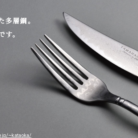
た多層鋼。
です。
e.jp/~kataoka/