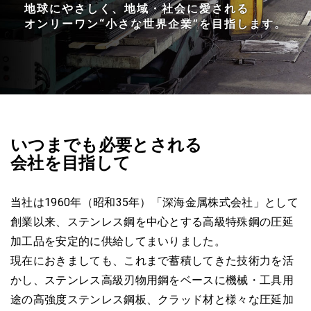
地球にやさしく、地域・社会に愛される
オンリーワン“小さな世界企業”を目指します。
いつまでも必要とされる
会社を目指して
当社は1960年（昭和35年）「深海金属株式会社」として
創業以来、
ステンレス鋼を中心とする高級特殊鋼の
圧延
加工品を安定的に供給してまいりました。
現在におきましても、これまで蓄積してきた技術力を活
かし、
ステンレス高級刃物用鋼をベースに
機械・工具用
途の高強度ステンレス鋼板、クラッド材と
様々な圧延加