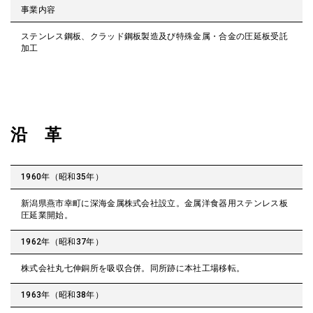
事業内容
ステンレス鋼板、クラッド鋼板製造及び特殊金属・合金の圧延板受託
加工
沿 革
1960年（昭和35年）
新潟県燕市幸町に深海金属株式会社設立。金属洋食器用ステンレス板
圧延業開始。
1962年（昭和37年）
株式会社丸七伸銅所を吸収合併。同所跡に本社工場移転。
1963年（昭和38年）