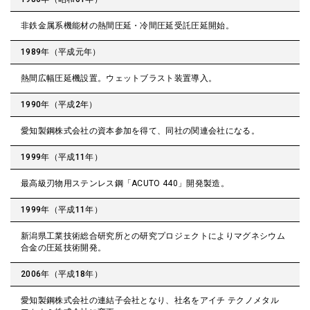
非鉄金属系機能材の熱間圧延・冷間圧延受託圧延開始。
1989年（平成元年）
熱間広幅圧延機設置。ウェットブラスト装置導入。
1990年（平成2年）
愛知製鋼株式会社の資本参加を得て、同社の関連会社になる。
1999年（平成11年）
最高級刃物用ステンレス鋼「ACUTO 440」開発製造。
1999年（平成11年）
新潟県工業技術総合研究所との研究プロジェクトによりマグネシウム
合金の圧延技術開発。
2006年（平成18年）
愛知製鋼株式会社の連結子会社となり、社名をアイチ テクノメタル